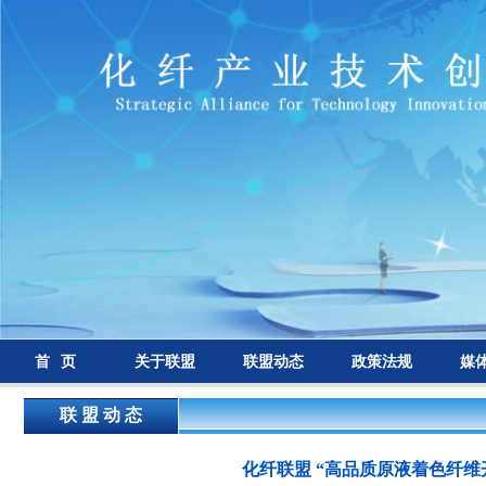
首 页
关于联盟
联盟动态
政策法规
媒
联 盟 动 态
化纤联盟 “高品质原液着色纤维