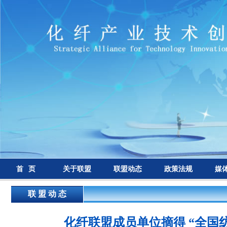
首 页
关于联盟
联盟动态
政策法规
媒
联 盟 动 态
化纤联盟成员单位摘得 “全国