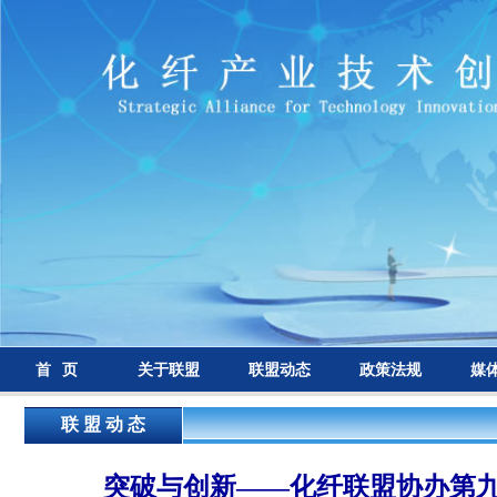
首 页
关于联盟
联盟动态
政策法规
媒
联 盟 动 态
突破与创新——化纤联盟协办第九