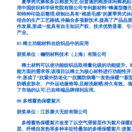
夏季男式裤装多以棉质为主,但普通的棉质休闲裤易起
用中国纺织科学研究院有限公司专利新材料“蜂巢型微孔
和特种印染后整理,研制出具有“棉质毛感”的夏季男式
结合的生产工艺路线,并融合多项新技术,提高了产品品
作发展,形成一批具有自主知识产权、技术优势显著、
产业。
05 稀土功能材料在纺织品中的应用
获奖单位：镧明材料技术（上海）有限公司
稀土材料可以使功能纺织品取得量化级的功能提升。
能方面的需求等,该项目以稀土为核心材料进行功能性开
中,形成了“抗紫外防老化”“抗菌防病毒”“发热保暖”“
防晒皮肤衣、户外运动服饰等,且耐洗耐晒,持久有效。
了市场的认可,已在终端品牌得到应用。
06 多维蓄热保暖絮片
获奖单位：江苏康大无纺有限公司
多维蓄热保暖絮片改变了以空气滞留层作为絮片保暖的
层、纤维自发热等多种本征性叠加的多维保暖絮片,使