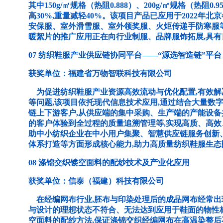
其中150g/㎡规格（热阻0.888）、200g/㎡规格（热
高30%,重量减轻40%。该项目产品已应用于2022年
安保服、室外滑雪服、室外领奖服、火炬传递手防寒服
暖絮片的推广应用正在向行业制服、品牌服饰拓展,具
07 纺织鞋服产业供应链协同平台——“源选智造链”平台
获奖单位：福建省万物智联科技有限公司
为促进纺织鞋服产业资源高效流动与优化配置,有效解
等问题,该项目依托现代信息技术应用,通过结合大量数
链上下游客户,从供应端的集中采购、生产端的产能设
的客户体验到全过程的质量追溯管理等,实现高质、高
助中小纺织企业在中小用户集聚、智慧供应链服务创新
体系打造等方面形成核心能力,助力高质量纺织鞋服生态
08 涤锦交织镂空面料的配纱技术及产业化应用
获奖单位：信泰（福建）科技有限公司
在经编网布行业,胚布与印染处理后的成品网布经常出
与设计的理想状态不符合、无法达到应用于鞋面的物性
空面料的配纱方法,保证涤锦交织经编网布在高温染整后