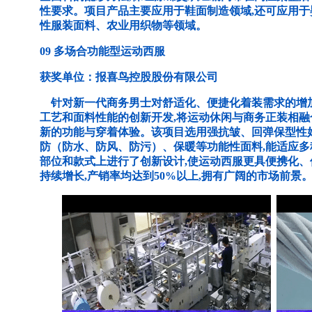
性要求。项目产品主要应用于鞋面制造领域,还可应用
性服装面料、农业用织物等领域。
09 多场合功能型运动西服
获奖单位：报喜鸟控股股份有限公司
针对新一代商务男士对舒适化、便捷化着装需求的增加
工艺和面料性能的创新开发,将运动休闲与商务正装相融
新的功能与穿着体验。该项目选用强抗皱、回弹保型性
防（防水、防风、防污）、保暖等功能性面料,能适应
部位和款式上进行了创新设计,使运动西服更具便携化
持续增长,产销率均达到50%以上,拥有广阔的市场前景