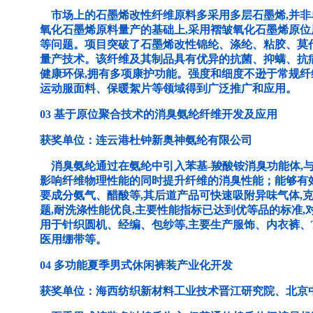
市场上的石墨烯改性纤维原料多采用多层石墨烯,并非
氧化石墨烯原料量产的基础上,采用褶皱氧化石墨烯原位
等问题。项目突破了石墨烯改性锦纶、涤纶、粘胶、莫
量产技术。该纤维及其制品具有优异的抗菌、抑螨、抗
健康环保,拥有多项康护功能。强度和细度不逊于常规纤
运动服面料、保暖絮片等领域得到广泛推广和应用。
03 基于原位聚合技术的消臭氨纶纤维开发及应用
获奖单位：连云港杜钟新奥神氨纶有限公司
消臭氨纶通过在氨纶中引入苯基-羧酸铵消臭功能体,
影响纤维物理性能的同时提升纤维的消臭性能；能够有
要成分氨气、醋酸等,其后道产品可快速吸附异味气体,
题,耐洗涤性能优良,主要性能指标已达到优等品的标准
用于针织圆机、经编、包纱等,主要生产服饰、内衣裤、
医用绷带等。
04 多功能夏季男式休闲裤装产业化开发
获奖单位：海西纺织新材料工业技术晋江研究院、北京