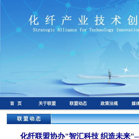
首 页
关于联盟
联盟动态
政策法规
媒
联 盟 动 态
化纤联盟协办"智汇科技 织造未来"—