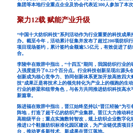
集团等本地行业重点企业及协会代表近300人参加了本
聚力12载 赋能产业升级
“中国十大纺织科技”系列活动作为行业重要的科技成果
办。截至今年，活动累计征集并发布了超过200项纺织
项目现场签约，累计签约金额逾5.5亿元，有效促进了
合。
李陵申在致辞中指出，“十四五”期间，我国纺织行业的研
入强度提升了0.22个百分点。行业科技创新呈现出源
创新成为核心竞争力、协同创新体系更加开放高效四大
技”成果正是将技术上的领先转化为产业上的领跑的生
行业的桥梁和纽带角色，与各方共同推进纺织科技高水
新篇章。
陈进福在致辞中指出，晋江始终坚持以“晋江经验”为引
阵地，打造了超千亿的纺织产业集群。晋江大力推动科
高能级平台；重点实施数转智改，规上纺织企业数字化转
推进12个鞋服纺织标准化园区建设，为产业链优质项目
台，推动更多新技术、新成果在晋江落地。