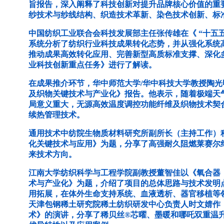
旨报告，深入阐释了科技创新对提升品牌核心价值的重
纱技术与纱线结构、织造技术革新、染色技术创新、标
中国纺织工业联合会科技发展部主任张传雄在《 “十五
系统分析了纺织行业科技成果转化态势，并从强化系统
推动成果高效转化应用、完善新型高质标准支撑、深化多
业科技创新重点任务》进行了解读。
在成果推介环节，华中师范大学/华中科技大学教授陶
及织物关键技术与产业化》报告。他表示，随着极端天
局意义重大，无源高效温度调控功能纤维及织物技术契
续热管理技术。
通用技术中纺院生物质材料研究所副所长（主持工作）
化关键技术与应用》为题，分享了高强耐久阻燃莱赛尔
来技术方向。
江南大学纺织科学与工程学院副教授董智佳以《氧合器
术与产业化》为题，介绍了项目的总体思路与技术发明
用拓展，在体外生命支持系统、血液透析、器官移植等
天津包钢稀土研究院稀土纺织研发中心负责人时文婧作
术》的演讲，分享了稀贝丝®芯曜、墨暖和哪吒双重温